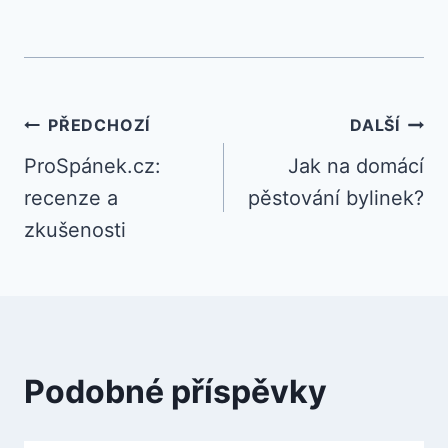
Navigace
PŘEDCHOZÍ
DALŠÍ
ProSpánek.cz:
Jak na domácí
pro
recenze a
pěstování bylinek?
příspěvek
zkušenosti
Podobné příspěvky