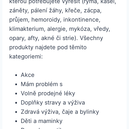
kterou potřebujete vyřešit (rýma, kašel,
záněty, pálení žáhy, křeče, zácpa,
průjem, hemoroidy, inkontinence,
klimakterium, alergie, mykóza, vředy,
opary, afty, akné či strie). Všechny
produkty najdete pod těmito
kategoriemi:
Akce
Mám problém s
Volně prodejné léky
Doplňky stravy a výživa
Zdravá výživa, čaje a bylinky
Děti a maminky