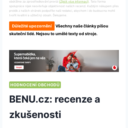
obdržíme za zprostředkování provizi
(Zjistit více informací)
. Tato forma
spolupráce nijak neovlivňuje objektivnost našich recenzí. Každým nákupem přes
proklik z našich stránek podpoříte naši redakci, abychom i do budoucna mohli
tvořit kvalitní a užitečný obsah. Ďekujeme.
Důležité upozornění
Všechny naše články píšou
skuteční lidé. Nejsou to umělé texty od stroje.
HODNOCENÍ OBCHODŮ
BENU.cz: recenze a
zkušenosti