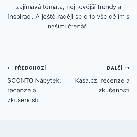
zajímavá témata, nejnovější trendy a
inspiraci. A ještě raději se o to vše dělím s
našimi čtenáři.
Navigace
PŘEDCHOZÍ
DALŠÍ
SCONTO Nábytek:
Kasa.cz: recenze a
pro
recenze a
zkušenosti
příspěvek
zkušenosti