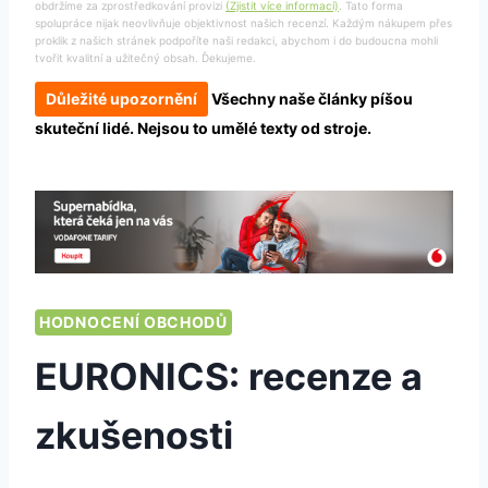
obdržíme za zprostředkování provizi
(Zjistit více informací)
. Tato forma
spolupráce nijak neovlivňuje objektivnost našich recenzí. Každým nákupem přes
proklik z našich stránek podpoříte naši redakci, abychom i do budoucna mohli
tvořit kvalitní a užitečný obsah. Ďekujeme.
Důležité upozornění
Všechny naše články píšou
skuteční lidé. Nejsou to umělé texty od stroje.
HODNOCENÍ OBCHODŮ
EURONICS: recenze a
zkušenosti